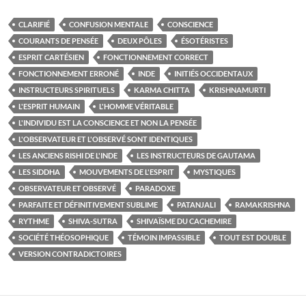
CLARIFIÉ
CONFUSION MENTALE
CONSCIENCE
COURANTS DE PENSÉE
DEUX PÔLES
ÉSOTÉRISTES
ESPRIT CARTÉSIEN
FONCTIONNEMENT CORRECT
FONCTIONNEMENT ERRONÉ
INDE
INITIÉS OCCIDENTAUX
INSTRUCTEURS SPIRITUELS
KARMA CHITTA
KRISHNAMURTI
L'ESPRIT HUMAIN
L'HOMME VÉRITABLE
L'INDIVIDU EST LA CONSCIENCE ET NON LA PENSÉE
L'OBSERVATEUR ET L'OBSERVÉ SONT IDENTIQUES
LES ANCIENS RISHI DE L'INDE
LES INSTRUCTEURS DE GAUTAMA
LES SIDDHA
MOUVEMENTS DE L'ESPRIT
MYSTIQUES
OBSERVATEUR ET OBSERVÉ
PARADOXE
PARFAITE ET DÉFINITIVEMENT SUBLIME
PATANJALI
RAMAKRISHNA
RYTHME
SHIVA-SUTRA
SHIVAÏSME DU CACHEMIRE
SOCIÉTÉ THÉOSOPHIQUE
TÉMOIN IMPASSIBLE
TOUT EST DOUBLE
VERSION CONTRADICTOIRES