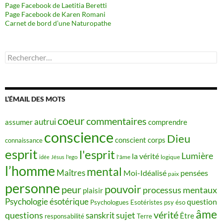
Page Facebook de Laetitia Beretti
Page Facebook de Karen Romani
Carnet de bord d’une Naturopathe
Rechercher :
L’ÉMAIL DES MOTS
coeur
commentaires
autrui
assumer
comprendre
conscience
Dieu
conscient
corps
connaissance
esprit
l'esprit
Lumière
la vérité
idée
Jésus
l'ego
l'âme
logique
l’homme
mental
Maîtres
Moi-Idéalisé
pensées
paix
personne
pouvoir
peur
processus mentaux
plaisir
Psychologie ésotérique
question
Psychologues Esotéristes
psy éso
âme
vérité
questions
sujet
sanskrit
Être
responsabilité
Terre