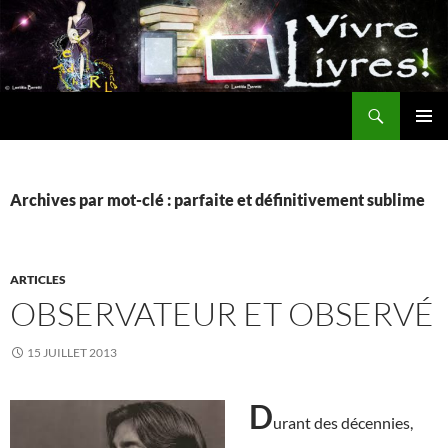
Aller
au
contenu
Recherche
MENU
PRINCI
Archives par mot-clé : parfaite et définitivement sublime
ARTICLES
OBSERVATEUR ET OBSERVÉ
15 JUILLET 2013
D
urant des décennies,