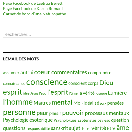
Page Facebook de Laetitia Beretti
Page Facebook de Karen Romani
Carnet de bord d’une Naturopathe
Rechercher :
L’ÉMAIL DES MOTS
coeur
commentaires
autrui
assumer
comprendre
conscience
Dieu
conscient
corps
connaissance
esprit
l'esprit
Lumière
la vérité
idée
Jésus
l'ego
l'âme
logique
l’homme
mental
Maîtres
Moi-Idéalisé
pensées
paix
personne
pouvoir
peur
processus mentaux
plaisir
Psychologie ésotérique
question
Psychologues Esotéristes
psy éso
âme
vérité
questions
sujet
sanskrit
Être
responsabilité
Terre