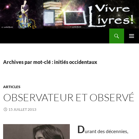
Aller
au
contenu
Recherche
MENU
PRINCI
Archives par mot-clé : initiés occidentaux
ARTICLES
OBSERVATEUR ET OBSERVÉ
15 JUILLET 2013
D
urant des décennies,