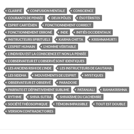
CLARIFIÉ
CONFUSION MENTALE
CONSCIENCE
COURANTS DE PENSÉE
DEUX PÔLES
ÉSOTÉRISTES
ESPRIT CARTÉSIEN
FONCTIONNEMENT CORRECT
FONCTIONNEMENT ERRONÉ
INDE
INITIÉS OCCIDENTAUX
INSTRUCTEURS SPIRITUELS
KARMA CHITTA
KRISHNAMURTI
L'ESPRIT HUMAIN
L'HOMME VÉRITABLE
L'INDIVIDU EST LA CONSCIENCE ET NON LA PENSÉE
L'OBSERVATEUR ET L'OBSERVÉ SONT IDENTIQUES
LES ANCIENS RISHI DE L'INDE
LES INSTRUCTEURS DE GAUTAMA
LES SIDDHA
MOUVEMENTS DE L'ESPRIT
MYSTIQUES
OBSERVATEUR ET OBSERVÉ
PARADOXE
PARFAITE ET DÉFINITIVEMENT SUBLIME
PATANJALI
RAMAKRISHNA
RYTHME
SHIVA-SUTRA
SHIVAÏSME DU CACHEMIRE
SOCIÉTÉ THÉOSOPHIQUE
TÉMOIN IMPASSIBLE
TOUT EST DOUBLE
VERSION CONTRADICTOIRES