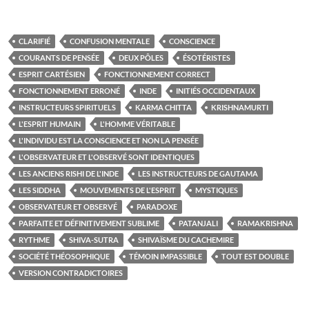
CLARIFIÉ
CONFUSION MENTALE
CONSCIENCE
COURANTS DE PENSÉE
DEUX PÔLES
ÉSOTÉRISTES
ESPRIT CARTÉSIEN
FONCTIONNEMENT CORRECT
FONCTIONNEMENT ERRONÉ
INDE
INITIÉS OCCIDENTAUX
INSTRUCTEURS SPIRITUELS
KARMA CHITTA
KRISHNAMURTI
L'ESPRIT HUMAIN
L'HOMME VÉRITABLE
L'INDIVIDU EST LA CONSCIENCE ET NON LA PENSÉE
L'OBSERVATEUR ET L'OBSERVÉ SONT IDENTIQUES
LES ANCIENS RISHI DE L'INDE
LES INSTRUCTEURS DE GAUTAMA
LES SIDDHA
MOUVEMENTS DE L'ESPRIT
MYSTIQUES
OBSERVATEUR ET OBSERVÉ
PARADOXE
PARFAITE ET DÉFINITIVEMENT SUBLIME
PATANJALI
RAMAKRISHNA
RYTHME
SHIVA-SUTRA
SHIVAÏSME DU CACHEMIRE
SOCIÉTÉ THÉOSOPHIQUE
TÉMOIN IMPASSIBLE
TOUT EST DOUBLE
VERSION CONTRADICTOIRES