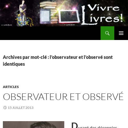
Aller
au
contenu
Recherche
MENU
PRINCI
Archives par mot-clé : l’observateur et l’observé sont
identiques
ARTICLES
OBSERVATEUR ET OBSERVÉ
15 JUILLET 2013
D
urant des décennies,