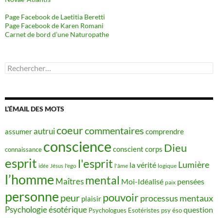
Page Facebook de Laetitia Beretti
Page Facebook de Karen Romani
Carnet de bord d’une Naturopathe
Rechercher :
L’ÉMAIL DES MOTS
coeur
commentaires
autrui
assumer
comprendre
conscience
Dieu
conscient
corps
connaissance
esprit
l'esprit
Lumière
la vérité
idée
Jésus
l'ego
l'âme
logique
l’homme
mental
Maîtres
Moi-Idéalisé
pensées
paix
personne
pouvoir
peur
processus mentaux
plaisir
Psychologie ésotérique
question
Psychologues Esotéristes
psy éso