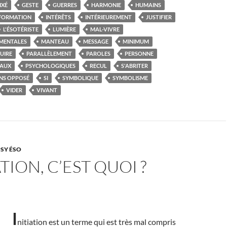
IXÉ
GESTE
GUERRES
HARMONIE
HUMAINS
FORMATION
INTÉRÊTS
INTÉRIEUREMENT
JUSTIFIER
L'ÉSOTÉRISTE
LUMIÈRE
MAL-VIVRE
MENTALES
MANTEAU
MESSAGE
MINIMUM
UIRE
PARALLÈLEMENT
PAROLES
PERSONNE
TAUX
PSYCHOLOGIQUES
RECUL
S'ABRITER
NS OPPOSÉ
SI
SYMBOLIQUE
SYMBOLISME
VIDER
VIVANT
PSY ÉSO
ATION, C’EST QUOI ?
I
nitiation est un terme qui est très mal compris