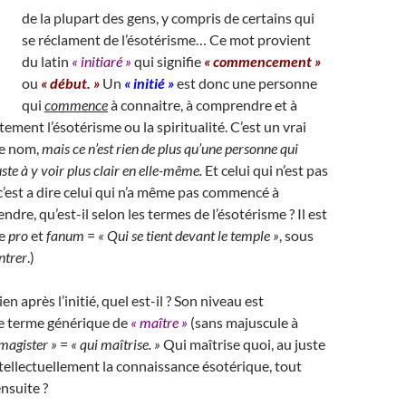
de la plupart des gens, y compris de certains qui
se réclament de l’ésotérisme… Ce mot provient
du latin
« initiaré »
qui signifie
« commencement »
ou
« début. »
Un
« initié »
est donc une personne
qui
commence
à connaitre, à comprendre et à
ement l’ésotérisme ou la spiritualité. C’est un vrai
ce nom,
mais ce n’est rien de plus qu’une personne qui
te à y voir plus clair en elle-même.
Et celui qui n’est pas
 c’est a dire celui qui n’a même pas commencé à
re, qu’est-il selon les termes de l’ésotérisme ? Il est
e
pro
et
fanum
=
« Qui se tient devant le temple »
, sous
ntrer
.)
ien après l’initié, quel est-il ? Son niveau est
le terme générique de
« maître »
(sans majuscule à
magister »
=
« qui maîtrise. »
Qui maîtrise quoi, au juste
ntellectuellement la connaissance ésotérique, tout
nsuite ?