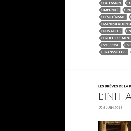
EXTENSION
F
IMPUNITÉ
IN
L'ÉSOTÉRISME
MANIPULATIONS 
NOS ACTES
N
PROCESSUS MEN
S'OPPOSE
SE
TRANSMETTRE
LES BRÈVES DE LA 
L’INITI
6 JUIN 2013