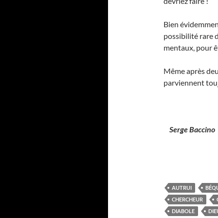
devriez faire !
Bien évidemment,
possibilité rare 
mentaux, pour ê
Même après deux 
parviennent touj
Serge Baccino
AUTRUI
BÉQU
CHERCHEUR
DIABOLE
DIE