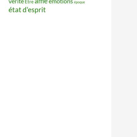
âme
vérité
émotions
Être
époque
état d'esprit