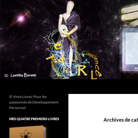
Aller
au
contenu
Recherche
© Vivre Livres! Pour les
passionnés de Développement
Personnel
MES QUATRE PREMIERS LIVRES
Archives de cat