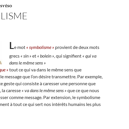
PSY ÉSO
LISME
L
e mot
« symbolisme »
provient de deux mots
grecs
« sin »
et
« bolein »
, qui signifient
« qui va
dans le même sens »
que »
tout ce qui va dans le même sens que
 le message que l’on désire transmettre. Par exemple,
e geste qui consiste à caresser une personne que
, la caresse
« va dans le même sens »
que ce que nous
passer comme message. Par extension, le symbolisme
ment à tout ce qui sert nos intérêts humains les plus