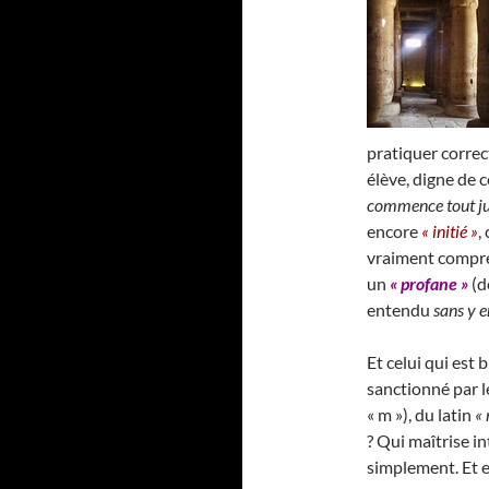
pratiquer correct
élève, digne de 
commence tout jus
encore
« initié »
,
vraiment comprend
un
« profane »
(d
entendu
sans y e
Et celui qui est b
sanctionné par 
« m »), du latin
« 
? Qui maîtrise i
simplement. Et e