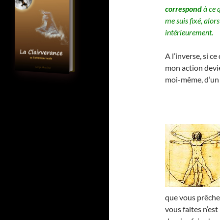
correspond
à ce 
me suis fixé, alor
intérieurement.
A l’inverse, si c
mon action devi
moi-même, d’u
que vous prêchez
vous faites n’es