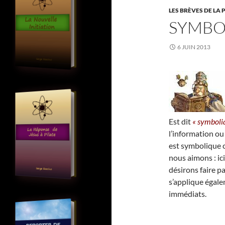
LES BRÈVES DE LA 
SYMBO
6 JUIN 2013
Est dit
« symboli
l’information ou
est symbolique c
nous aimons : ici
désirons faire 
s’applique égale
immédiats.