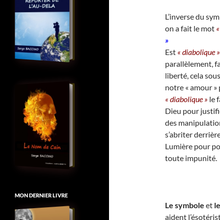
L’inverse du sym
on a fait le mot
«
»
Est
« diabolique »
parallèlement,
f
liberté, cela sou
notre « amour » 
« diabolique »
le 
Dieu pour justifi
des manipulatio
s’abriter derriè
Lumière pour pou
toute impunité.
MON DERNIER LIVRE
Le symbole
et
le
aident l’ésotéris