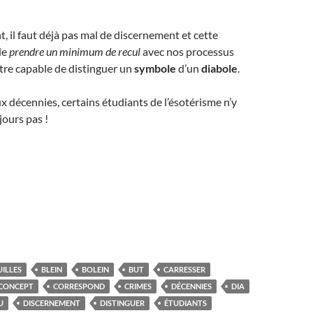
 il faut déjà pas mal de discernement et cette
de
prendre un minimum de recul
avec nos processus
tre capable de distinguer un
symbole
d’un
diabole
.
décennies, certains étudiants de l’ésotérisme n’y
ours pas !
ILLES
BLEIN
BOLEIN
BUT
CARRESSER
CONCEPT
CORRESPOND
CRIMES
DÉCENNIES
DIA
U
DISCERNEMENT
DISTINGUER
ÉTUDIANTS