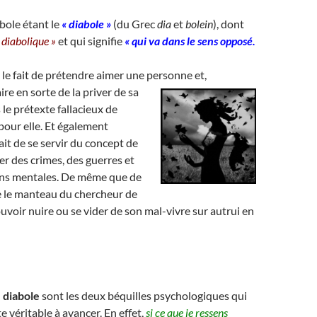
bole étant le
« diabole »
(du Grec
dia
et
bolein
), dont
 diabolique »
et qui signifie
« qui va dans le sens opposé.
le fait de prétendre aimer une personne et,
aire en sorte de la priver de sa
s le prétexte fallacieux de
pour elle. Et également
fait de se servir du concept de
er des crimes, des guerres et
ns mentales. De même que de
re le manteau du chercheur de
voir nuire ou se vider de son mal-vivre sur autrui en
 diabole
sont les deux béquilles psychologiques qui
te véritable à avancer. En effet,
si ce que je ressens