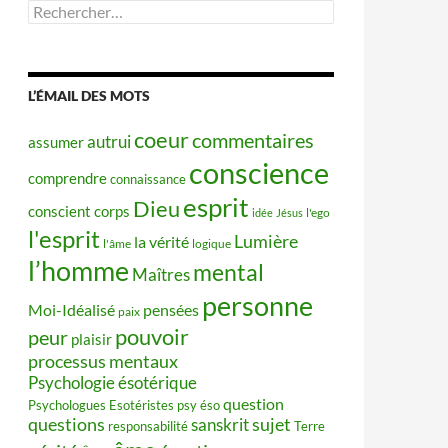
Rechercher :
L’ÉMAIL DES MOTS
coeur
commentaires
autrui
assumer
conscience
comprendre
connaissance
esprit
Dieu
conscient
corps
idée
Jésus
l'ego
l'esprit
Lumière
la vérité
l'âme
logique
l’homme
mental
Maîtres
personne
Moi-Idéalisé
pensées
paix
pouvoir
peur
plaisir
processus mentaux
Psychologie ésotérique
question
Psychologues Esotéristes
psy éso
questions
sujet
sanskrit
responsabilité
Terre