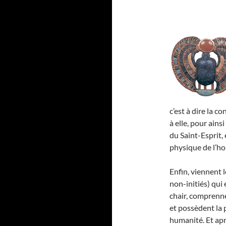
c’est à dire la co
à elle, pour ainsi
du Saint-Esprit,
physique de l’h
Enfin, viennent 
non-initiés) qui
chair,
comprenn
et possèdent la 
humanité. Et apr