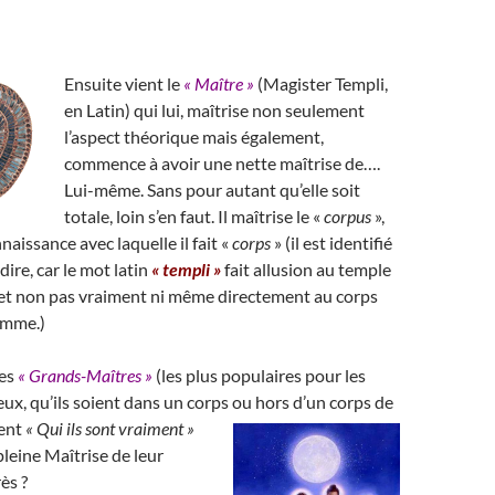
Ensuite
vient le
« Maître »
(Magister Templi,
en Latin) qui lui, maîtrise non seulement
l’aspect théorique mais également,
commence à avoir une nette maîtrise de….
Lui-même. Sans pour autant qu’elle soit
totale, loin s’en faut. Il maîtrise le «
corpus
»,
nnaissance avec laquelle il fait «
corps
» (il est identifié
 dire, car le mot latin
« templi »
fait allusion au temple
 et non pas vraiment ni même directement au corps
omme.)
les
« Grands-Maîtres »
(les plus populaires pour les
 eux, qu’ils soient dans un corps ou hors d’un corps de
ent
« Qui ils sont vraiment »
pleine Maîtrise de leur
ès ?