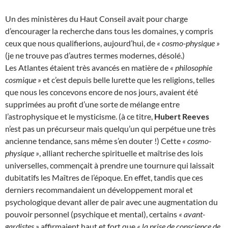
Un des ministères du Haut Conseil avait pour charge
d’encourager la recherche dans tous les domaines, y compris
ceux que nous qualifierions, aujourd’hui, de
« cosmo-physique »
(je ne trouve pas d’autres termes modernes, désolé.)
Les Atlantes étaient très avancés en matière de
« philosophie
cosmique »
et c’est depuis belle lurette que les religions, telles
que nous les concevons encore de nos jours, avaient été
supprimées au profit d’une sorte de mélange entre
l’astrophysique et le mysticisme. (à ce titre,
Hubert Reeves
n’est pas un précurseur mais quelqu’un qui perpétue une très
ancienne tendance, sans même s’en douter !) Cette
« cosmo-
physique »
, alliant recherche spirituelle et maîtrise des lois
universelles, commençait à prendre une tournure qui laissait
dubitatifs les Maîtres de l’époque. En effet, tandis que ces
derniers recommandaient un développement moral et
psychologique devant aller de pair avec une augmentation du
pouvoir personnel (psychique et mental), certains
« avant-
gardistes »
affirmaient haut et fort que
« la prise de conscience de