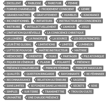
EXCELLENT
FAIBLESSE
FAIRE FUIR
FEMME
FORMES CHARNELLES
FROIDEMENT CONSCIENT
GENRE
GRANDS MAÎTRES
GRATUITEMENT
HUMBLES
IGNORANCE
INCONDITIONNEL
INITIATEURS
INSTRUCTEUR DES CONSCIENCES
INSTRUIRE
INTELLECTUELLEMENT
L'AMOUR
L'EGO
L'INITIATION QUI RÉVEILLE
LA CONSCIENCE CHRISTIQUE
LA LUMIÈRE
LA PANOPLIE
LA SOURCE
LES DEUX PRINCIPES
LEUR ÊTRE GLOBAL
LIMITATIONS
LIMITES
LUMINEUX
LUTTE DE POUVOIR
MAÎTRE INSTRUCTEUR
MAÎTRISE
MÉDIOCRES
ORIENTER
OUAS
PARTAGER
PILE ATOMIQUE
PIQUER DE L'ÉNERGIE
PLAISIR
POLARITÉ
PRÉSENCE
PRÉSENCE CHALEUREUSE
PRINCIPE FÉMININ
PRINCIPE MASCULIN
QUALITÉS
QUESTION RINGARDE
RAYONNANTE
RE-FÉMINISER
RECONNAISSANCE
RELATION ULTÉRIEURE
SAGESSE
SANS LIMITES
SE FONDRE DANS LA MASSE
SECRETS
SEXE
SIMPLES
SUR TERRE
TRANSMETTRE
TROU DU CULTE
UN MAÎTRE
UNE CHAUDE PRÉSENCE