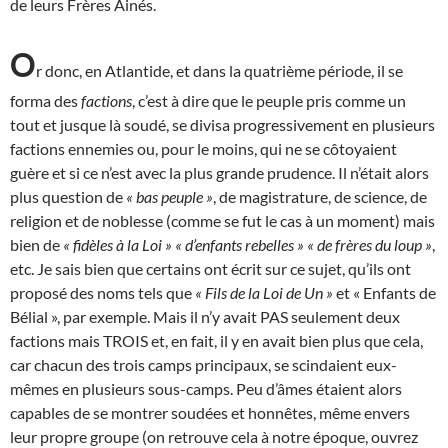
de leurs Frères Ainés.
O
r donc, en Atlantide, et dans la quatrième période, il se
forma des
factions
, c’est à dire que le peuple pris comme un
tout et jusque là soudé, se divisa progressivement en plusieurs
factions ennemies ou, pour le moins, qui ne se côtoyaient
guère et si ce n’est avec la plus grande prudence. Il n’était alors
plus question de
« bas peuple »
, de magistrature, de science, de
religion et de noblesse (comme se fut le cas à un moment) mais
bien de
« fidèles à la Loi »
« d’enfants rebelles »
« de frères du loup »
,
etc. Je sais bien que certains ont écrit sur ce sujet, qu’ils ont
proposé des noms tels que
« Fils de la Loi de Un »
et « Enfants de
Bélial », par exemple. Mais il n’y avait PAS seulement deux
factions mais TROIS et, en fait, il y en avait bien plus que cela,
car chacun des trois camps principaux, se scindaient eux-
mêmes en plusieurs sous-camps. Peu d’âmes étaient alors
capables de se montrer soudées et honnêtes, même envers
leur propre groupe (on retrouve cela à notre époque, ouvrez