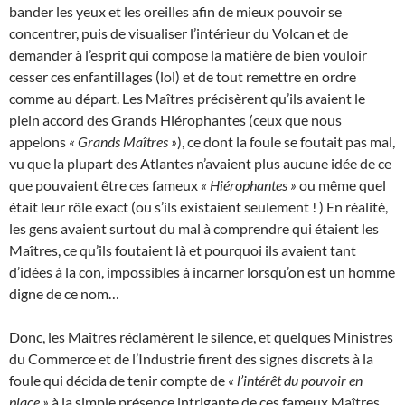
bander les yeux et les oreilles afin de mieux pouvoir se
concentrer, puis de visualiser l’intérieur du Volcan et de
demander à l’esprit qui compose la matière de bien vouloir
cesser ces enfantillages (lol) et de tout remettre en ordre
comme au départ. Les Maîtres précisèrent qu’ils avaient le
plein accord des Grands Hiérophantes (ceux que nous
appelons
« Grands Maîtres »
), ce dont la foule se foutait pas mal,
vu que la plupart des Atlantes n’avaient plus aucune idée de ce
que pouvaient être ces fameux
« Hiérophantes »
ou même quel
était leur rôle exact (ou s’ils existaient seulement ! ) En réalité,
les gens avaient surtout du mal à comprendre qui étaient les
Maîtres, ce qu’ils foutaient là et pourquoi ils avaient tant
d’idées à la con, impossibles à incarner lorsqu’on est un homme
digne de ce nom…
Donc, les Maîtres réclamèrent le silence, et quelques Ministres
du Commerce et de l’Industrie firent des signes discrets à la
foule qui décida de tenir compte de
« l’intérêt du pouvoir en
place »
à la simple présence intrigante de ces fameux Maîtres…