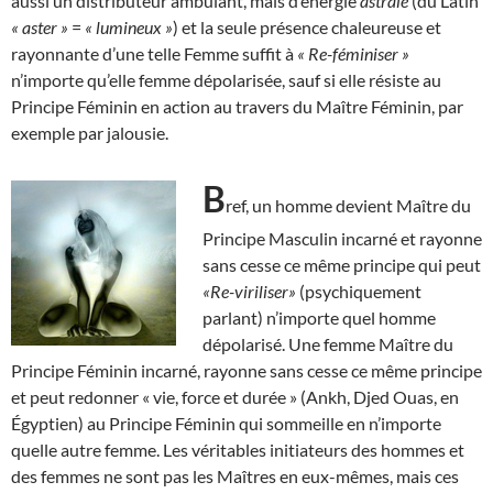
aussi un distributeur ambulant, mais d’énergie
astrale
(du Latin
« aster »
=
« lumineux »
) et la seule présence chaleureuse et
rayonnante d’une telle Femme suffit à
« Re-féminiser »
n’importe qu’elle femme dépolarisée, sauf si elle résiste au
Principe Féminin en action au travers du Maître Féminin, par
exemple par jalousie.
B
ref, un homme devient Maître du
Principe Masculin incarné et rayonne
sans cesse ce même principe qui peut
«Re-viriliser»
(psychiquement
parlant) n’importe quel homme
dépolarisé. Une femme Maître du
Principe Féminin incarné, rayonne sans cesse ce même principe
et peut redonner « vie, force et durée » (Ankh, Djed Ouas, en
Égyptien) au Principe Féminin qui sommeille en n’importe
quelle autre femme. Les véritables initiateurs des hommes et
des femmes ne sont pas les Maîtres en eux-mêmes, mais ces