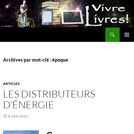
Aller
au
contenu
Recherche
MENU
PRINCI
Archives par mot-clé : époque
ARTICLES
LES DISTRIBUTEURS
D’ÉNERGIE
8 JUIN 2013