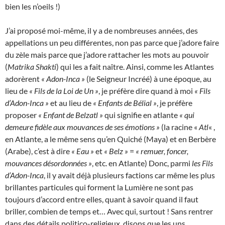
bien les n’oeils !)
J’ai proposé moi-même, il y a de nombreuses années, des
appellations un peu différentes, non pas parce que j’adore faire
du zèle mais parce que j’adore rattacher les mots au pouvoir
(
Matrika Shakti
) qui les a fait naître. Ainsi, comme les Atlantes
adorèrent
« Adon-Inca »
(le Seigneur Incréé) à une époque, au
lieu de
« Fils de la Loi de Un »
, je préfère dire quand à moi
« Fils
d’Adon-Inca »
et au lieu de
« Enfants de Bélial »
, je préfère
proposer
« Enfant de Belzatl »
qui signifie en atlante
« qui
demeure fidèle aux mouvances de ses émotions »
(la racine «
Atl
« ,
en Atlante, a le même sens qu’en Quiché (Maya) et en Berbère
(Arabe), c’est à dire
« Eau »
et
« Belz »
=
« remuer, foncer,
mouvances désordonnées »
, etc. en Atlante) Donc, parmi
les Fils
d’Adon-Inca
, il y avait déjà plusieurs factions car même les plus
brillantes particules qui forment la Lumière ne sont pas
toujours d’accord entre elles, quant à savoir quand il faut
briller, combien de temps et… Avec qui, surtout ! Sans rentrer
dans des détails politico-religieux, disons que les uns