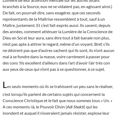
Lumière de leur attention mentale sur les autres (étant
branchés à la Source, eux ne se vidaient pas, en agissant ainsi.)
De fait, on pourrait dire, sans exagérer, que ces seconds
représentants de la Maîtrise ressemblent à tout, sauf à un
Maître, justement. Et c’est fait exprès aussi. Ils savent, depuis
des années, comment atténuer la Lumière de la Conscience de
Dieu en Soi et leur aura, sans être tout à fait banale non plus,
n’est pas apte à attirer le regard, même d’un voyant. Bref, s’ils
ne désirent pas que d’autres sachent qui ils sont, ils n’ont aucun
mal à se fondre dans la masse, voire carrément à passer pour
des cons !Ils excellent d’ailleurs dans l’art d’avoir l’air très con
aux yeux de ceux qui n’ont pas à se questionner, à ce sujet.
L
es seuls moments où ils se trahissent un peu sans le réaliser,
c’est lorsqu’ils parlent de certains sujets qui concernent la
Conscience Christique et le fait que nous sommes tous « Un. »
A ces moments-là, le Pouvoir Divin (
Adi Shakti
) qui les
inondent et auquel il n’oseraient jamais résister, explose leur