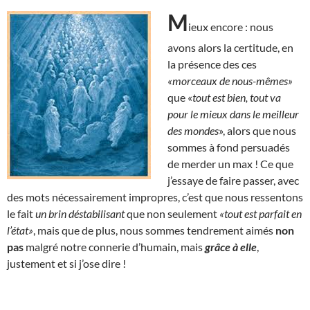
M
ieux encore : nous
avons alors la certitude, en
la présence des ces
«morceaux de nous-mêmes»
que «
tout est bien, tout va
pour le mieux dans le meilleur
des mondes
», alors que nous
sommes à fond persuadés
de merder un max ! Ce que
j’essaye de faire passer, avec
des mots nécessairement impropres, c’est que nous ressentons
le fait
un brin déstabilisant
que non seulement
«tout est parfait en
l’état»
, mais que de plus, nous sommes tendrement aimés
non
pas
malgré notre connerie d’humain, mais
grâce à elle
,
justement et si j’ose dire !