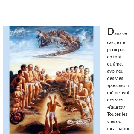
D
ans ce
cas, je ne
peux pas,
en tant
qu’âme,
avoir eu
des vies
«passées»
ni
même avoir
des vies
«
futures
.»
Toutes les
vies ou
incarnation