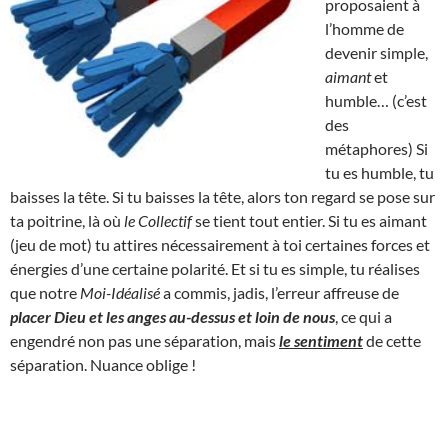
proposaient à
l’homme de
devenir simple,
aimant
et
humble… (c’est
des
métaphores) Si
tu es humble, tu
baisses la tête. Si tu baisses la tête, alors ton regard se pose sur
ta poitrine, là où
le Collectif
se tient tout entier. Si tu es aimant
(jeu de mot) tu attires nécessairement à toi certaines forces et
énergies d’une certaine polarité. Et si tu es simple, tu réalises
que notre
Moi-Idéalisé
a commis, jadis, l’erreur affreuse de
placer Dieu et les anges au-dessus et loin de nous
, ce qui a
engendré non pas une séparation, mais
le sentiment
de cette
séparation. Nuance oblige !