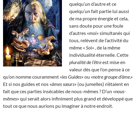
quelqu’un d’autre et ce
quelqu’un fait partie lui aussi
de ma propre énergie et cela,
sans doute pour une foule
d’autres «
moi
» simultanés qui
tous, relèvent de l’activité du
même «
Soi
« , de la même
individualité éternelle. Cette
pluralité de l’être
est mise en
valeur dès que l’on pense à ce
qu’on nomme couramment «
les Guides
» ou «
notre groupe d’âme
.»
Et si nos guides et nos «
âmes sœurs
» (ou jumelles) n’étaient en
fait que ces parties insécables de nous-mêmes ? D’un «
nous-
mêmes
» qui serait alors infiniment plus grand et développé que
tout ce que nous aurions pu imaginer à notre endroit.